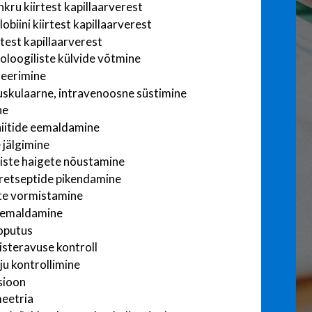
kru kiirtest kapillaarverest
biini kiirtest kapillaarverest
rtest kapillaarverest
oloogiliste külvide võtmine
neerimine
skulaarne, intravenoosne süstimine
ne
iitide eemaldamine
 jälgimine
iste haigete nõustamine
retseptide pikendamine
te vormistamine
eemaldamine
oputus
steravuse kontroll
ju kontrollimine
sioon
eetria