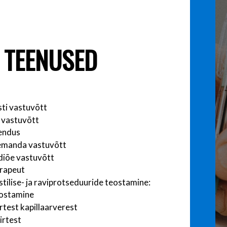
 TEENUSED
ti vastuvõtt
 vastuvõtt
endus
anda vastuvõtt
diõe vastuvõtt
erapeut
tilise- ja raviprotseduuride teostamine:
ostamine
rtest kapillaarverest
iirtest