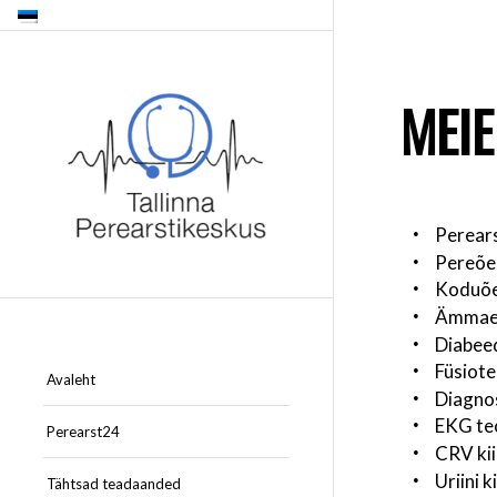
MEIE
Perears
Pereõe
Koduõ
Ämmaem
Diabee
Füsiot
Avaleht
Diagnos
EKG te
Perearst24
CRV kii
Uriini k
Tähtsad teadaanded