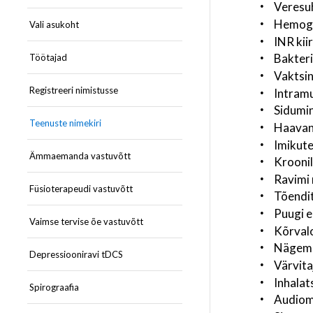
Veresuh
Hemoglo
Vali asukoht
INR kii
Bakteri
Töötajad
Vaktsi
Registreeri nimistusse
Intramu
Sidumi
Teenuste nimekiri
Haavan
Imikute
Ämmaemanda vastuvõtt
Kroonil
Ravimi 
Füsioterapeudi vastuvõtt
Tõendi
Puugi 
Vaimse tervise õe vastuvõtt
Kõrval
Nägemi
Depressiooniravi tDCS
Värvita
Inhalat
Spirograafia
Audiom