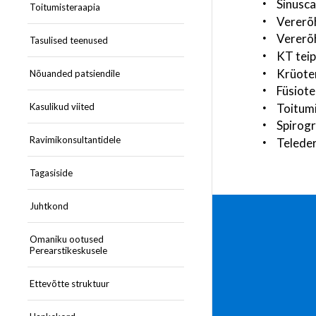
Sinusca
Toitumisteraapia
Vererõ
Vererõh
Tasulised teenused
KT teip
Krüote
Nõuanded patsiendile
Füsiot
Toitum
Kasulikud viited
Spirogr
Ravimikonsultantidele
Telede
Tagasiside
Juhtkond
Omaniku ootused
Perearstikeskusele
Ettevõtte struktuur