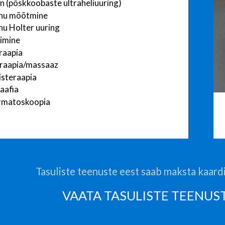
n (põskkoobaste ultraheliuuring)
hu mõõtmine
u Holter uuring
imine
raapia
eraapia/massaaz
isteraapia
aafia
rmatoskoopia
Tasuliste teenuste eest saab maksta kaard
VAATA TASULISTE TEENUS